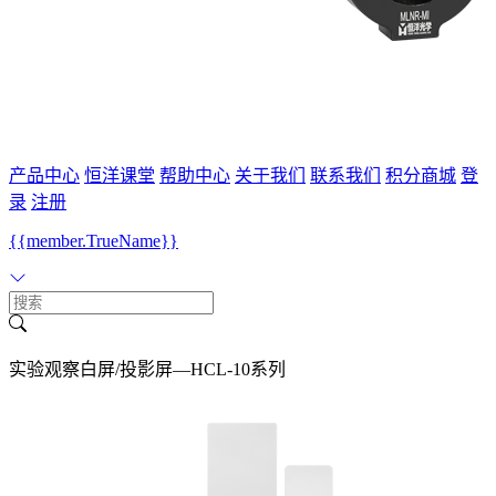
产品中心
恒洋课堂
帮助中心
关于我们
联系我们
积分商城
登
录
注册
{{member.TrueName}}
实验观察白屏/投影屏—HCL-10系列