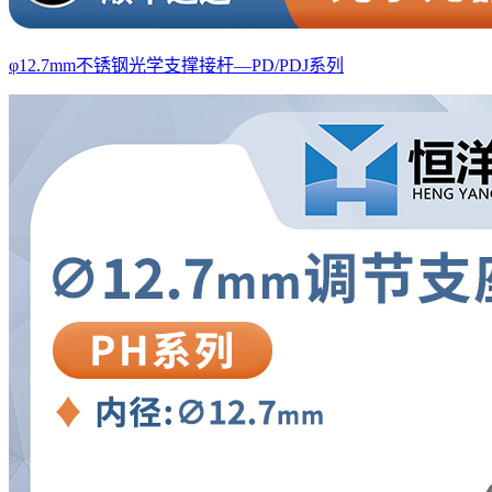
φ12.7mm不锈钢光学支撑接杆—PD/PDJ系列