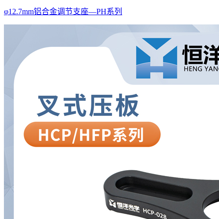
φ12.7mm铝合金调节支座—PH系列